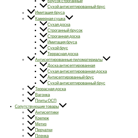
Брусок строганный
Сухой антисептированный брус
Имитация бруса
Камерная сушка
Сухая доска
Строганный брусок
Строганная доска
Имитация бруса
Сухой брус
Террасная доска
Антисептированные пиломатериалы
Доска антисептированная
Сухая антисептированная доска
Антисептированный брус
Сухой антисептированный брус
Террасная доска
Вагонка
Плиты ОСП
Сопутствующие товары
Антисептики
Крепеж
Метиз
Перчатки
Пленка