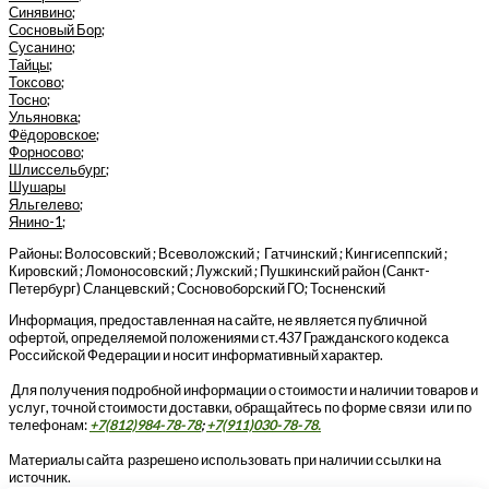
Синявино
;
Сосновый Бор
;
Сусанино
;
Тайцы
;
Токсово
;
Тосно
;
Ульяновка
;
Фёдоровское
;
Форносово
;
Шлиссельбург
;
Шушары
Яльгелево
;
Янино-1
;
Районы: Волосовский ; Всеволожский ; Гатчинский ; Кингисеппский ;
Кировский ; Ломоносовский ; Лужский ; Пушкинский район (Санкт-
Петербург) Сланцевский ; Сосновоборский ГО; Тосненский
Информация, предоставленная на сайте, не является публичной
офертой, определяемой положениями ст.437 Гражданского кодекса
Российской Федерации и носит информативный характер.
Для получения подробной информации о стоимости и наличии товаров и
услуг, точной стоимости доставки, обращайтесь по форме связи или по
телефонам:
+7(812)984-78-78
;
+7(911)030-78-78.
Материалы сайта разрешено использовать при наличии ссылки на
источник.