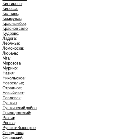
Кингисепп
;
Кировск
;
Колпино
;
Коммунар
;
Красный бор
;
Красное село
;
Кудрово
;
Ладога
;
Лебяжье
;
Ломоносов
;
Любань
;
Мга
;
Морозова
Мурино
;
Назия
;
Никольское
;
Новоселье
;
Отрадное
;
Новый свет
;
Павловск
;
Пушкин
Пушкинский район
Приладожский
;
Рахья
;
Ропша
;
Русско-Высоцкое
Свердлова
;
Сиверский
;