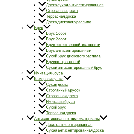
Доска сухая антисептированная
Строганная доска
Террасная доска
Доска дискового распила
Брус
Брус 1 сорт
Брус 2 сорт
Брус естественной влажности
Брус антисептированный
Сухой брус дискового распила
Брусок строганный
Сухой антисептированный брус
Имитация бруса
Камерная сушка
Сухая доска
Строганный брусок
Строганная доска
Имитация бруса
Сухой брус
Террасная доска
Антисептированные пиломатериалы
Доска антисептированная
Сухая антисептированная доска