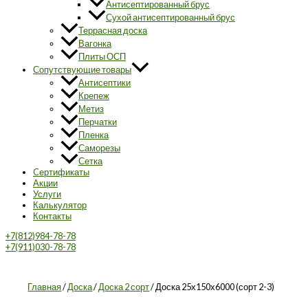
Антисептированный брус
Сухой антисептированный брус
Террасная доска
Вагонка
Плиты ОСП
Сопутствующие товары
Антисептики
Крепеж
Метиз
Перчатки
Пленка
Саморезы
Сетка
Cертификаты
Акции
Услуги
Калькулятор
Контакты
+7(812)984-78-78
+7(911)030-78-78
Главная
/
Доска
/
Доска 2 сорт
/ Доска 25х150х6000 (сорт 2-3)