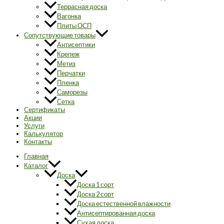
Террасная доска
Вагонка
Плиты ОСП
Сопутствующие товары
Антисептики
Крепеж
Метиз
Перчатки
Пленка
Саморезы
Сетка
Cертификаты
Акции
Услуги
Калькулятор
Контакты
Главная
Каталог
Доска
Доска 1 сорт
Доска 2 сорт
Доска естественной влажности
Антисептированная доска
Сухая доска