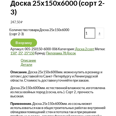
Доска 25х150х6000 (сорт 2-
3)
247,50
₽
Количество товара Доска 25х150х6000
-
+
(сорт 2-3)
В корзину
Артикул:
005-250150-6000-006
Категория:
Доска 2 сорт
Метки:
150*
,
25*
,
25*150
Бренд:
Пилорама 78 Досок
Описание
Детали
Описание.
Доска 25х150х6000мм. можно купить в розницу и
оптом с доставкой по Санкт-Петербургу и Ленинградской
области. Стоимость доставки уточняйте при заказе.
Доска 25х150х6000мм. естественной влажности, изготовлена
из леса хвойных пород (сосна, ель ). Сорт 2 , прочность
высокая.
Применение.
Доска 25х150х6000мм. из сосны может
использоваться как в общестроительных работах внутренней
облицовки помещений: стен и потолка так и при решении
профильных задач –монтаж фасадной отделки, черновой и