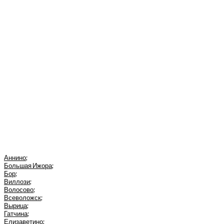
Аннино
;
Большая Ижора
;
Бор
;
Виллози
;
Волосово
;
Всеволожск
;
Вырица
;
Гатчина
;
Елизаветино
;