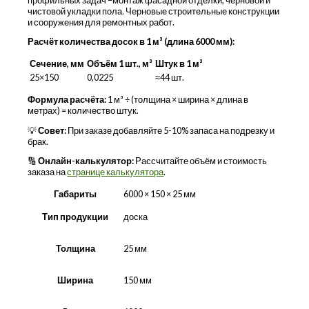
чистовой укладки пола. Черновые строительные конструкции
и сооружения для ремонтных работ.
Расчёт количества досок в 1 м³ (длина 6000 мм):
Сечение, мм
Объём 1 шт., м³
Штук в 1 м³
25×150
0,0225
≈44 шт.
Формула расчёта:
1 м³ ÷ (толщина × ширина × длина в
метрах) = количество штук.
💡
Совет:
При заказе добавляйте 5-10% запаса на подрезку и
брак.
🔢
Онлайн-калькулятор:
Рассчитайте объём и стоимость
заказа на
странице калькулятора
.
Габариты
6000 × 150 × 25 мм
доска
Тип продукции
25 мм
Толщина
150 мм
Ширина