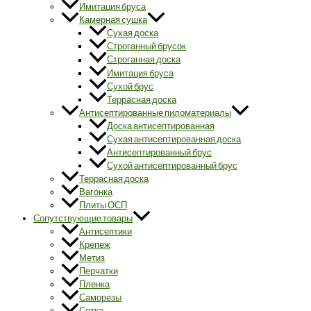
Имитация бруса
Камерная сушка
Сухая доска
Строганный брусок
Строганная доска
Имитация бруса
Сухой брус
Террасная доска
Антисептированные пиломатериалы
Доска антисептированная
Сухая антисептированная доска
Антисептированный брус
Сухой антисептированный брус
Террасная доска
Вагонка
Плиты ОСП
Сопутствующие товары
Антисептики
Крепеж
Метиз
Перчатки
Пленка
Саморезы
Сетка