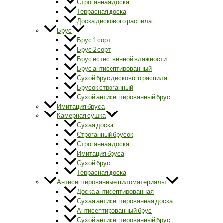
Строганная доска
Террасная доска
Доска дискового распила
Брус
Брус 1 сорт
Брус 2 сорт
Брус естественной влажности
Брус антисептированный
Сухой брус дискового распила
Брусок строганный
Сухой антисептированный брус
Имитация бруса
Камерная сушка
Сухая доска
Строганный брусок
Строганная доска
Имитация бруса
Сухой брус
Террасная доска
Антисептированные пиломатериалы
Доска антисептированная
Сухая антисептированная доска
Антисептированный брус
Сухой антисептированный брус