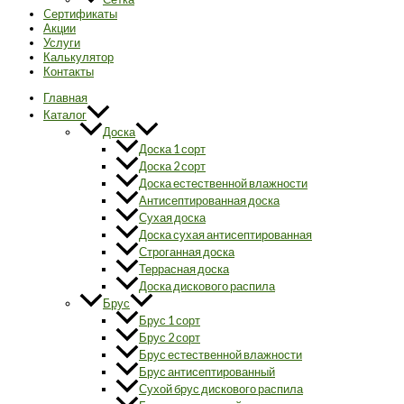
Cертификаты
Акции
Услуги
Калькулятор
Контакты
Главная
Каталог
Доска
Доска 1 сорт
Доска 2 сорт
Доска естественной влажности
Антисептированная доска
Сухая доска
Доска сухая антисептированная
Строганная доска
Террасная доска
Доска дискового распила
Брус
Брус 1 сорт
Брус 2 сорт
Брус естественной влажности
Брус антисептированный
Сухой брус дискового распила