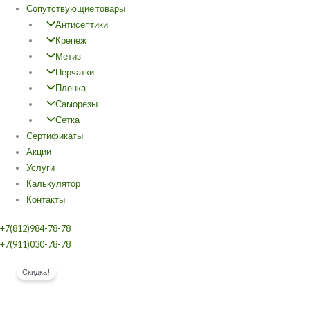
Сопутствующие товары
Антисептики
Крепеж
Метиз
Перчатки
Пленка
Саморезы
Сетка
Cертификаты
Акции
Услуги
Калькулятор
Контакты
+7(812)984-78-78
+7(911)030-78-78
Количество
Первоначальная
Текущая
Скидка!
товара
цена
цена:
Доска
составляла
156,00 ₽.
40х50х6000
162,00 ₽.