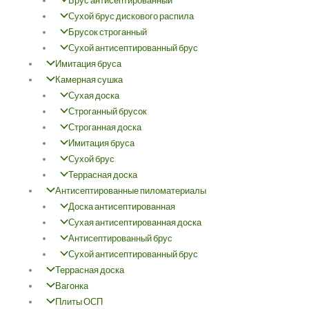
Брус антисептированный
Сухой брус дискового распила
Брусок строганный
Сухой антисептированный брус
Имитация бруса
Камерная сушка
Сухая доска
Строганный брусок
Строганная доска
Имитация бруса
Сухой брус
Террасная доска
Антисептированные пиломатериалы
Доска антисептированная
Сухая антисептированная доска
Антисептированный брус
Сухой антисептированный брус
Террасная доска
Вагонка
Плиты ОСП