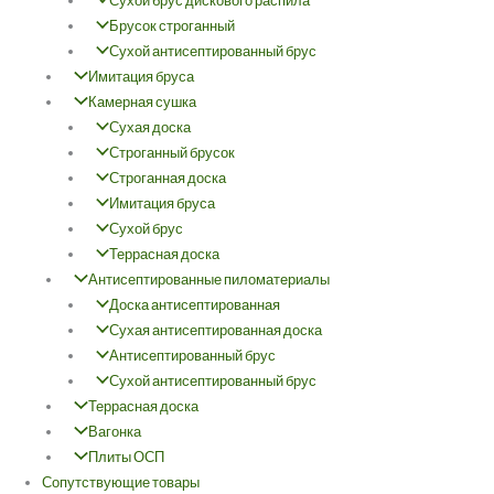
Сухой брус дискового распила
Брусок строганный
Сухой антисептированный брус
Имитация бруса
Камерная сушка
Сухая доска
Строганный брусок
Строганная доска
Имитация бруса
Сухой брус
Террасная доска
Антисептированные пиломатериалы
Доска антисептированная
Сухая антисептированная доска
Антисептированный брус
Сухой антисептированный брус
Террасная доска
Вагонка
Плиты ОСП
Сопутствующие товары