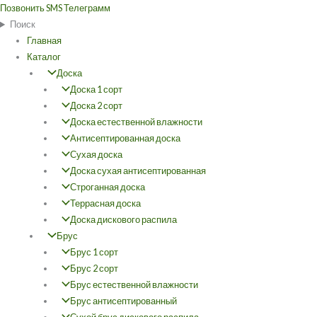
Перейти
Позвонить
SMS
Телеграмм
к
Поиск
содержимому
Главная
Каталог
Доска
Доска 1 сорт
Доска 2 сорт
Доска естественной влажности
Антисептированная доска
Сухая доска
Доска сухая антисептированная
Строганная доска
Террасная доска
Доска дискового распила
Брус
Брус 1 сорт
Брус 2 сорт
Брус естественной влажности
Брус антисептированный