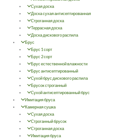
Сухая доска
Доска сухая антисептированная
Строганная доска
Террасная доска
Доска дискового распила
Брус
Брус 1 сорт
Брус 2 сорт
Брус естественной влажности
Брус антисептированный
Сухой брус дискового распила
Брусок строганный
Сухой антисептированный брус
Имитация бруса
Камерная сушка
Сухая доска
Строганный брусок
Строганная доска
Имитация бруса