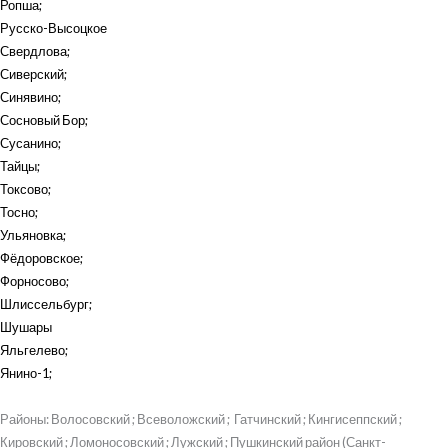
Ропша
;
Русско-Высоцкое
Свердлова
;
Сиверский
;
Синявино
;
Сосновый Бор
;
Сусанино
;
Тайцы
;
Токсово
;
Тосно
;
Ульяновка
;
Фёдоровское
;
Форносово
;
Шлиссельбург
;
Шушары
Яльгелево
;
Янино-1
;
Районы: Волосовский ; Всеволожский ; Гатчинский ; Кингисеппский ;
Кировский ; Ломоносовский ; Лужский ; Пушкинский район (Санкт-