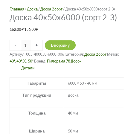
(сорт
Главная
/
Доска
/
Доска 2 сорт
/ Доска 40х50х6000 (сорт 2-3)
2-
Доска 40х50х6000 (сорт 2-3)
3)
162,00
₽
156,00
₽
-
+
В корзину
Артикул:
005-400050-6000-006
Категория:
Доска 2 сорт
Метки:
40*
,
40*50
,
50*
Бренд:
Пилорама 78 Досок
Детали
Габариты
6000 × 50 × 40 мм
Тип продукции
доска
Толщина
40 мм
Ширина
50 мм