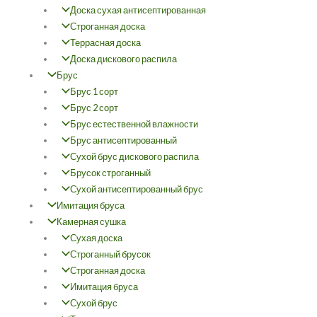
Доска сухая антисептированная
Строганная доска
Террасная доска
Доска дискового распила
Брус
Брус 1 сорт
Брус 2 сорт
Брус естественной влажности
Брус антисептированный
Сухой брус дискового распила
Брусок строганный
Сухой антисептированный брус
Имитация бруса
Камерная сушка
Сухая доска
Строганный брусок
Строганная доска
Имитация бруса
Сухой брус