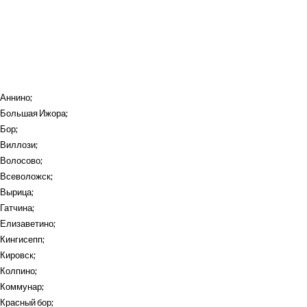
Аннино
;
Большая Ижора
;
Бор
;
Виллози
;
Волосово
;
Всеволожск
;
Вырица
;
Гатчина
;
Елизаветино
;
Кингисепп
;
Кировск
;
Колпино
;
Коммунар
;
Красный бор
;