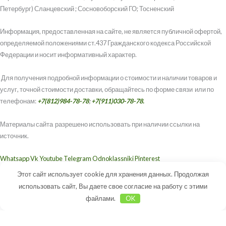
Петербург) Сланцевский ; Сосновоборский ГО; Тосненский
Информация, предоставленная на сайте, не является публичной офертой,
определяемой положениями ст.437 Гражданского кодекса Российской
Федерации и носит информативный характер.
Для получения подробной информации о стоимости и наличии товаров и
услуг, точной стоимости доставки, обращайтесь по форме связи или по
телефонам:
+7(812)984-78-78
;
+7(911)030-78-78.
Материалы сайта разрешено использовать при наличии ссылки на
источник.
Whatsapp
Vk
Youtube
Telegram
Odnoklassniki
Pinterest
2008 - 2026 © Пилорама 78 Досок
Этот сайт использует cookie для хранения данных. Продолжая
использовать сайт, Вы даете свое согласие на работу с этими
Политика конфиденциальности
Условия доставки и возврата товаров
файлами.
OK
0,00 ₽