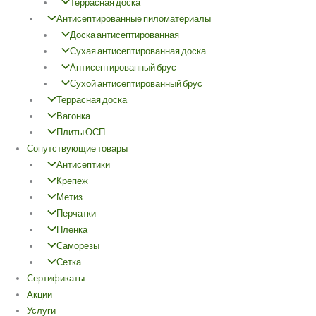
Террасная доска
Антисептированные пиломатериалы
Доска антисептированная
Сухая антисептированная доска
Антисептированный брус
Сухой антисептированный брус
Террасная доска
Вагонка
Плиты ОСП
Сопутствующие товары
Антисептики
Крепеж
Метиз
Перчатки
Пленка
Саморезы
Сетка
Cертификаты
Акции
Услуги