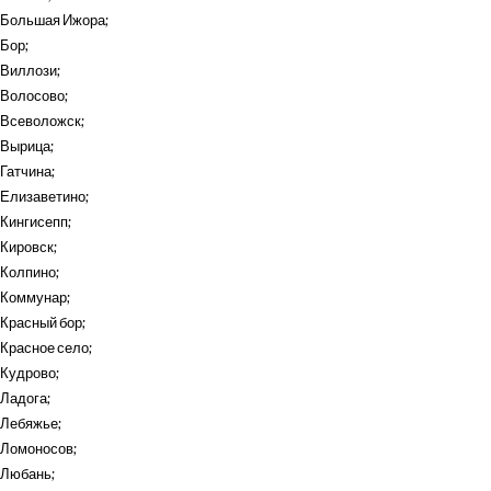
Большая Ижора
;
Бор
;
Виллози
;
Волосово
;
Всеволожск
;
Вырица
;
Гатчина
;
Елизаветино
;
Кингисепп
;
Кировск
;
Колпино
;
Коммунар
;
Красный бор
;
Красное село
;
Кудрово
;
Ладога
;
Лебяжье
;
Ломоносов
;
Любань
;