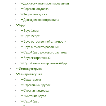
Доска сухая антисептированная
Строганная доска
Террасная доска
Доска дискового распила
Брус
Брус 1 сорт
Брус 2 сорт
Брус естественной влажности
Брус антисептированный
Сухой брус дискового распила
Брусок строганный
Сухой антисептированный брус
Имитация бруса
Камерная сушка
Сухая доска
Строганный брусок
Строганная доска
Имитация бруса
Сухой брус