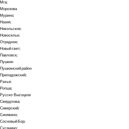
Мга
;
Морозова
Мурино
;
Назия
;
Никольское
;
Новоселье
;
Отрадное
;
Новый свет
;
Павловск
;
Пушкин
Пушкинский район
Приладожский
;
Рахья
;
Ропша
;
Русско-Высоцкое
Свердлова
;
Сиверский
;
Синявино
;
Сосновый Бор
;
Сусанино
;