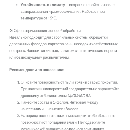
Устойчивость к климату
— сохраняет свойства после
замораживания и размораживания. Работает при
температуре от +5°C.
🛠 Сфера применения и способ обработки
Идеально подходит для стропильных систем, обрешетки,
деревянных фасадов, каркасов бань, беседок и хозяйственных
построек. Наносится кистью, валиком с синтетическим ворсом
или безвоздушным распылителем.
Рекомендации по нанесению:
Очистите поверхность от пыли, грязи и старых покрытий.
При наличии биопоражений предварительно обработайте
древесину отбеливателем
UpGUARD B2
.
Нанесите состав в 1–2 слоя. Интервал между
нанесениями — не менее 48 часов.
На период полного высыхания защитите обработанные
поверхности от попадания влаги. Не подвергайте
механической обработке до полного впитывания.