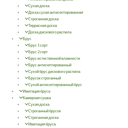
Сухая доска
Доска сухая антисептированная
Строганная доска
Террасная доска
Доска дискового распила
Брус
Брус 1 сорт
Брус 2 сорт
Брус естественной влажности
Брус антисептированный
Сухой брус дискового распила
Брусок строганный
Сухой антисептированный брус
Имитация бруса
Камерная сушка
Сухая доска
Строганный брусок
Строганная доска
Имитация бруса