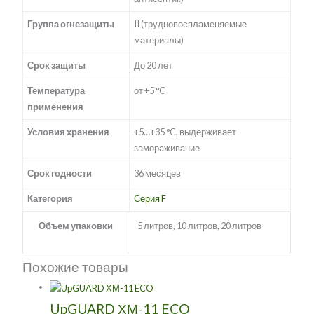
Группа огнезащиты
II (трудновоспламеняемые
материалы)
Срок защиты
До 20 лет
Температура
от +5 °C
применения
Условия хранения
+5…+35 °C, выдерживает
замораживание
Срок годности
36 месяцев
Категория
Серия F
Объем упаковки
5 литров, 10 литров, 20 литров
Похожие товары
UpGUARD ХМ-11 ECO