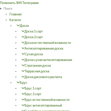
Перейти
Позвонить
SMS
Телеграмм
к
Поиск
содержимому
Главная
Каталог
Доска
Доска 1 сорт
Доска 2 сорт
Доска естественной влажности
Антисептированная доска
Сухая доска
Доска сухая антисептированная
Строганная доска
Террасная доска
Доска дискового распила
Брус
Брус 1 сорт
Брус 2 сорт
Брус естественной влажности
Брус антисептированный