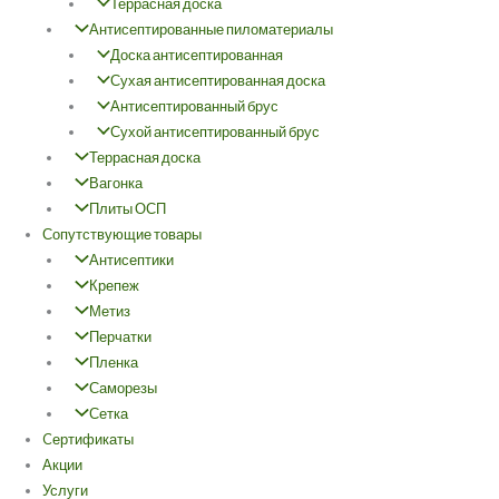
Террасная доска
Антисептированные пиломатериалы
Доска антисептированная
Сухая антисептированная доска
Антисептированный брус
Сухой антисептированный брус
Террасная доска
Вагонка
Плиты ОСП
Сопутствующие товары
Антисептики
Крепеж
Метиз
Перчатки
Пленка
Саморезы
Сетка
Cертификаты
Акции
Услуги