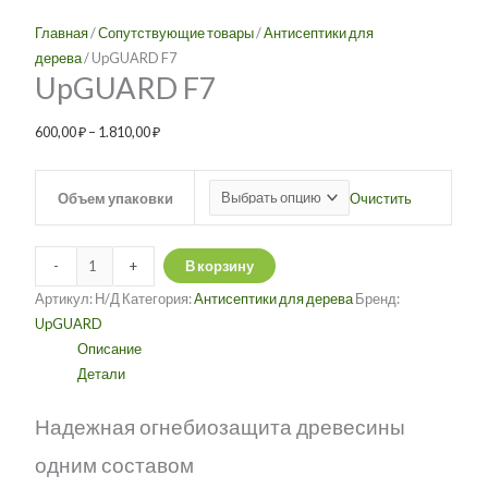
1.810,00 ₽
вариаций.
вариаций.
2.225,00 ₽
2.200,00 ₽
Главная
/
Сопутствующие товары
/
Антисептики для
Опции
Опции
дерева
/ UpGUARD F7
можно
можно
UpGUARD F7
выбрать
выбрать
на
на
600,00
₽
–
1.810,00
₽
странице
странице
товара.
товара.
Очистить
Объем упаковки
-
+
В корзину
Артикул:
Н/Д
Категория:
Антисептики для дерева
Бренд:
UpGUARD
Описание
Детали
Надежная огнебиозащита древесины
одним составом