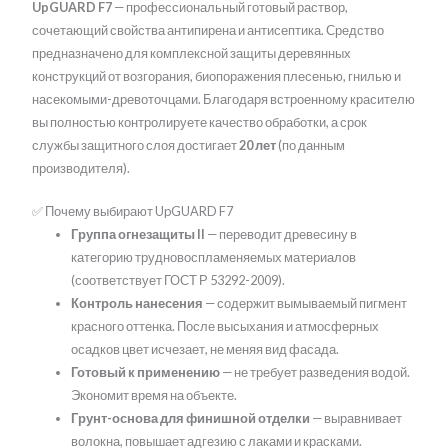
UpGUARD F7
— профессиональный готовый раствор,
сочетающий свойства антипирена и антисептика. Средство
предназначено для комплексной защиты деревянных
конструкций от возгорания, биопоражения плесенью, гнилью и
насекомыми-древоточцами. Благодаря встроенному красителю
вы полностью контролируете качество обработки, а срок
службы защитного слоя достигает
20 лет
(по данным
производителя).
✅ Почему выбирают UpGUARD F7
Группа огнезащиты II
— переводит древесину в
категорию трудновоспламеняемых материалов
(соответствует ГОСТ Р 53292-2009).
Контроль нанесения
— содержит вымываемый пигмент
красного оттенка. После высыхания и атмосферных
осадков цвет исчезает, не меняя вид фасада.
Готовый к применению
— не требует разведения водой.
Экономит время на объекте.
Грунт-основа для финишной отделки
— выравнивает
волокна, повышает адгезию с лаками и красками.