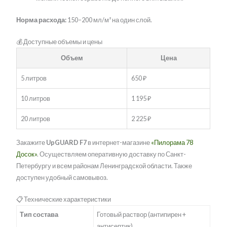
Норма расхода:
150–200 мл/м² на один слой.
💰 Доступные объемы и цены
Объем
Цена
5 литров
650 ₽
10 литров
1 195 ₽
20 литров
2 225 ₽
Закажите
UpGUARD F7
в интернет-магазине
«Пилорама 78
Досок»
. Осуществляем оперативную доставку по Санкт-
Петербургу и всем районам Ленинградской области. Также
доступен удобный самовывоз.
📋 Технические характеристики
Тип состава
Готовый раствор (антипирен +
антисептик)