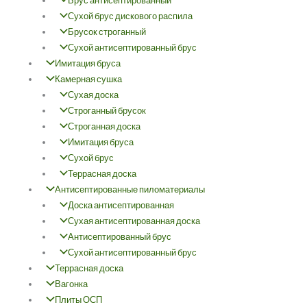
Брус антисептированный
Сухой брус дискового распила
Брусок строганный
Сухой антисептированный брус
Имитация бруса
Камерная сушка
Сухая доска
Строганный брусок
Строганная доска
Имитация бруса
Сухой брус
Террасная доска
Антисептированные пиломатериалы
Доска антисептированная
Сухая антисептированная доска
Антисептированный брус
Сухой антисептированный брус
Террасная доска
Вагонка
Плиты ОСП