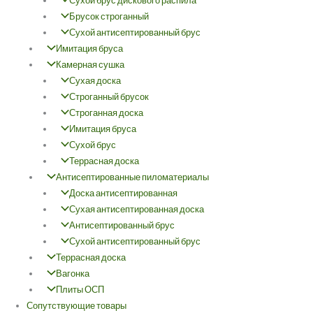
Сухой брус дискового распила
Брусок строганный
Сухой антисептированный брус
Имитация бруса
Камерная сушка
Сухая доска
Строганный брусок
Строганная доска
Имитация бруса
Сухой брус
Террасная доска
Антисептированные пиломатериалы
Доска антисептированная
Сухая антисептированная доска
Антисептированный брус
Сухой антисептированный брус
Террасная доска
Вагонка
Плиты ОСП
Сопутствующие товары