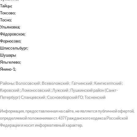
Тайцы
;
Токсово
;
Тосно
;
Ульяновка
;
Фёдоровское
;
Форносово
;
Шлиссельбург
;
Шушары
Яльгелево
;
Янино-1
;
Районы: Волосовский ; Всеволожский ; Гатчинский ; Кингисеппский ;
Кировский ; Ломоносовский ; Лужский ; Пушкинский район (Санкт-
Петербург) Сланцевский ; Сосновоборский ГО; Тосненский
Информация, предоставленная на сайте, не является публичной офертой,
определяемой положениями ст.437 Гражданского кодекса Российской
Федерации и носит информативный характер.