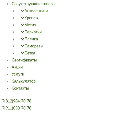
Сопутствующие товары
Антисептики
Крепеж
Метиз
Перчатки
Пленка
Саморезы
Сетка
Cертификаты
Акции
Услуги
Калькулятор
Контакты
+7(812)984-78-78
+7(911)030-78-78
Количество
Диапазон
Этот
Этот
Диапазон
Диапазон
товара
цен:
товар
товар
цен:
цен:
UpGUARD
600,00 ₽
имеет
имеет
650,00 ₽
500,00 ₽
F7
–
несколько
несколько
–
–