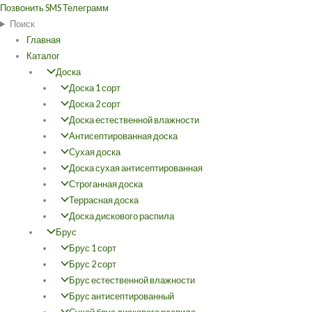
Перейти
Позвонить
SMS
Телеграмм
к
Поиск
содержимому
Главная
Каталог
Доска
Доска 1 сорт
Доска 2 сорт
Доска естественной влажности
Антисептированная доска
Сухая доска
Доска сухая антисептированная
Строганная доска
Террасная доска
Доска дискового распила
Брус
Брус 1 сорт
Брус 2 сорт
Брус естественной влажности
Брус антисептированный