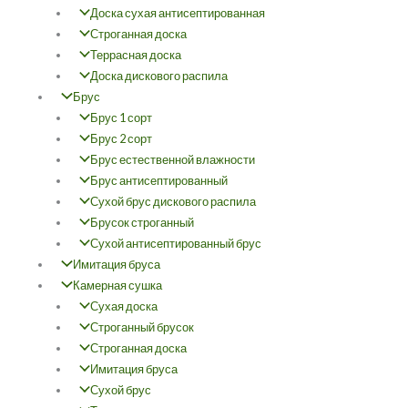
Доска сухая антисептированная
Строганная доска
Террасная доска
Доска дискового распила
Брус
Брус 1 сорт
Брус 2 сорт
Брус естественной влажности
Брус антисептированный
Сухой брус дискового распила
Брусок строганный
Сухой антисептированный брус
Имитация бруса
Камерная сушка
Сухая доска
Строганный брусок
Строганная доска
Имитация бруса
Сухой брус