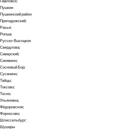
Павловск
;
Пушкин
Пушкинский район
Приладожский
;
Рахья
;
Ропша
;
Русско-Высоцкое
Свердлова
;
Сиверский
;
Синявино
;
Сосновый Бор
;
Сусанино
;
Тайцы
;
Токсово
;
Тосно
;
Ульяновка
;
Фёдоровское
;
Форносово
;
Шлиссельбург
;
Шушары