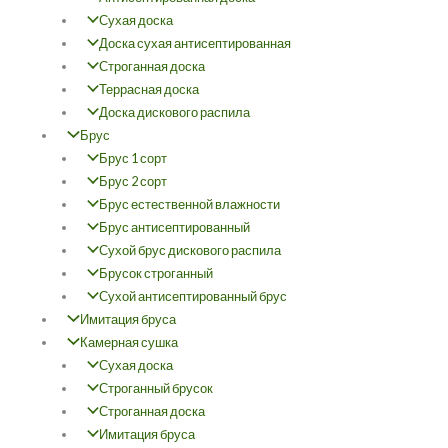
Сухая доска
Доска сухая антисептированная
Строганная доска
Террасная доска
Доска дискового распила
Брус
Брус 1 сорт
Брус 2 сорт
Брус естественной влажности
Брус антисептированный
Сухой брус дискового распила
Брусок строганный
Сухой антисептированный брус
Имитация бруса
Камерная сушка
Сухая доска
Строганный брусок
Строганная доска
Имитация бруса