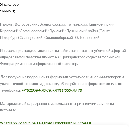
Яльгелево
;
Янино-1
;
Районы: Волосовский ; Всеволожский ; Гатчинский ; Кингисеппский ;
Кировский ; Ломоносовский ; Лужский ; Пушкинский район (Санкт-
Петербург) Сланцевский ; Сосновоборский ГО; Тосненский
Информация, предоставленная на сайте, не является публичной офертой,
определяемой положениями ст.437 Гражданского кодекса Российской
Федерации и носит информативный характер.
Для получения подробной информации о стоимости и наличии товаров и
услуг, точной стоимости доставки, обращайтесь по форме связи или по
телефонам:
+7(812)984-78-78
;
+7(911)030-78-78.
Материалы сайта разрешено использовать при наличии ссылки на
источник.
Whatsapp
Vk
Youtube
Telegram
Odnoklassniki
Pinterest