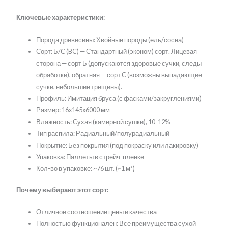
Ключевые характеристики:
Порода древесины: Хвойные породы (ель/сосна)
Сорт: Б/С (BC) — Стандартный (эконом) сорт. Лицевая
сторона — сорт Б (допускаются здоровые сучки, следы
обработки), обратная — сорт С (возможны выпадающие
сучки, небольшие трещины).
Профиль: Имитация бруса (с фасками/закруглениями)
Размер: 16x145x6000 мм
Влажность: Сухая (камерной сушки), 10-12%
Тип распила: Радиальный/полурадиальный
Покрытие: Без покрытия (под покраску или лакировку)
Упаковка: Паллеты в стрейч-пленке
Кол-во в упаковке: ~76 шт. (~1 м³)
Почему выбирают этот сорт:
Отличное соотношение цены и качества
Полностью функционален: Все преимущества сухой