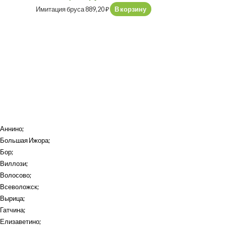
Имитация бруса
889,20
₽
В корзину
Аннино
;
Большая Ижора
;
Бор
;
Виллози
;
Волосово
;
Всеволожск
;
Вырица
;
Гатчина
;
Елизаветино
;