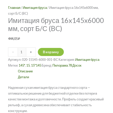
16x145x6000
вариаций.
Главная
/
Имитация бруса
/ Имитация бруса 16x145x6000 мм,
мм,
Опции
сорт Б/С (BC)
сорт
можно
Имитация бруса 16x145x6000
Б/
выбрать
мм, сорт Б/С (BC)
С
на
(BC)
странице
444,05
₽
товара.
-
+
В корзину
Артикул:
020-15145-6000-001-ВС
Категория:
Имитация бруса
Метки:
145*
,
15
,
15*145
Бренд:
Пилорама 78 Досок
Описание
Детали
Надежная сухая имитация бруса стандартного сорта —
оптимальное решение для бюджетной отделки без потери в
качестве монтажа и долговечности. Профиль создает красивый
рельеф, а сухая древесина обеспечивает стабильность
конструкции.