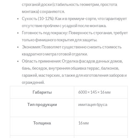
строганой доски (стабильность геометрии, простота
монтажа) сохраняются.
Сухость (10-12%): Как и в премиум-сорте, что гарантирует
отсутствие проблем с усадкой после монтажа.
Готовность под покраску: Поверхность строганая, требует
только финишного покрытия для защиты.
Экономия: Позволяет существенно снизить стоимость
квадратного метра готовой отделки.
Область применения: Отделка фасадов дачных домов,
бань, беседок, внутренняя обшивка террас, балконов,
гаражей, мастерских, а также для изготовления заборов и
ограждений.
Габариты
6000 × 145 × 16 мм
Тип продукции
имитация бруса
Толщина
16 мм