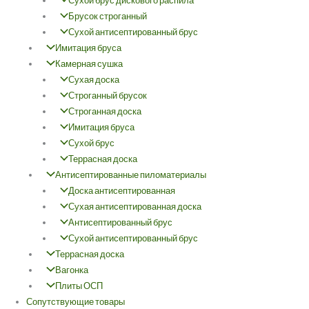
Сухой брус дискового распила
Брусок строганный
Сухой антисептированный брус
Имитация бруса
Камерная сушка
Сухая доска
Строганный брусок
Строганная доска
Имитация бруса
Сухой брус
Террасная доска
Антисептированные пиломатериалы
Доска антисептированная
Сухая антисептированная доска
Антисептированный брус
Сухой антисептированный брус
Террасная доска
Вагонка
Плиты ОСП
Сопутствующие товары