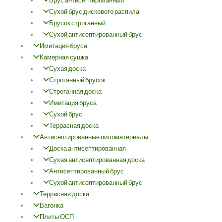
Брус антисептированный
Сухой брус дискового распила
Брусок строганный
Сухой антисептированный брус
Имитация бруса
Камерная сушка
Сухая доска
Строганный брусок
Строганная доска
Имитация бруса
Сухой брус
Террасная доска
Антисептированные пиломатериалы
Доска антисептированная
Сухая антисептированная доска
Антисептированный брус
Сухой антисептированный брус
Террасная доска
Вагонка
Плиты ОСП