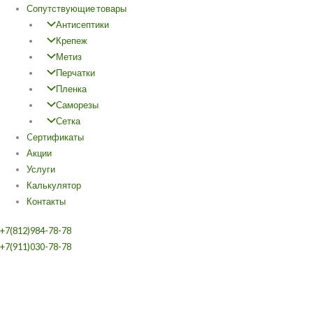
Сопутствующие товары
Антисептики
Крепеж
Метиз
Перчатки
Пленка
Саморезы
Сетка
Cертификаты
Акции
Услуги
Калькулятор
Контакты
+7(812)984-78-78
+7(911)030-78-78
Количество
Этот
товара
товар
Имитация
имеет
бруса
несколько