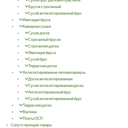
Сухой брус дискового распила
Брусок строганный
Сухой антисептированный брус
Имитация бруса
Камерная сушка
Сухая доска
Строганный брусок
Строганная доска
Имитация бруса
Сухой брус
Террасная доска
Антисептированные пиломатериалы
Доска антисептированная
Сухая антисептированная доска
Антисептированный брус
Сухой антисептированный брус
Террасная доска
Вагонка
Плиты ОСП
Сопутствующие товары