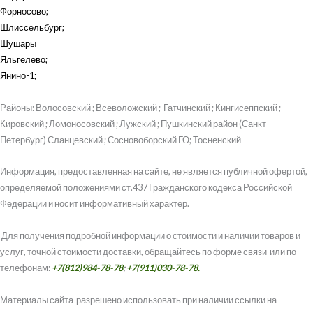
Форносово
;
Шлиссельбург
;
Шушары
Яльгелево
;
Янино-1
;
Районы: Волосовский ; Всеволожский ; Гатчинский ; Кингисеппский ;
Кировский ; Ломоносовский ; Лужский ; Пушкинский район (Санкт-
Петербург) Сланцевский ; Сосновоборский ГО; Тосненский
Информация, предоставленная на сайте, не является публичной офертой,
определяемой положениями ст.437 Гражданского кодекса Российской
Федерации и носит информативный характер.
Для получения подробной информации о стоимости и наличии товаров и
услуг, точной стоимости доставки, обращайтесь по форме связи или по
телефонам:
+7(812)984-78-78
;
+7(911)030-78-78.
Материалы сайта разрешено использовать при наличии ссылки на