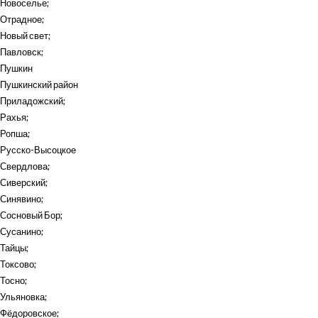
Новоселье
;
Отрадное
;
Новый свет
;
Павловск
;
Пушкин
Пушкинский район
Приладожский
;
Рахья
;
Ропша
;
Русско-Высоцкое
Свердлова
;
Сиверский
;
Синявино
;
Сосновый Бор
;
Сусанино
;
Тайцы
;
Токсово
;
Тосно
;
Ульяновка
;
Фёдоровское
;