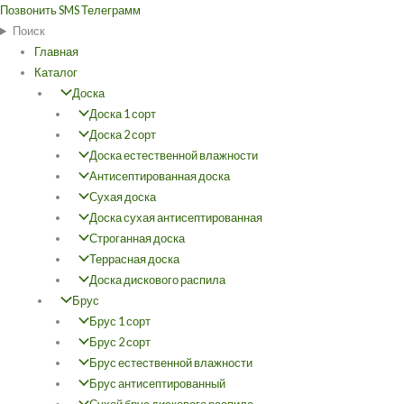
Перейти
Позвонить
SMS
Телеграмм
к
Поиск
содержимому
Главная
Каталог
Доска
Доска 1 сорт
Доска 2 сорт
Доска естественной влажности
Антисептированная доска
Сухая доска
Доска сухая антисептированная
Строганная доска
Террасная доска
Доска дискового распила
Брус
Брус 1 сорт
Брус 2 сорт
Брус естественной влажности
Брус антисептированный