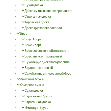
Сухая доска
Доска сухая антисептированная
Строганная доска
Террасная доска
Доска дискового распила
Брус
Брус 1 сорт
Брус 2 сорт
Брус естественной влажности
Брус антисептированный
Сухой брус дискового распила
Брусок строганный
Сухой антисептированный брус
Имитация бруса
Камерная сушка
Сухая доска
Строганный брусок
Строганная доска
Имитация бруса