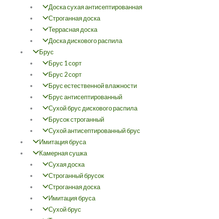
Доска сухая антисептированная
Строганная доска
Террасная доска
Доска дискового распила
Брус
Брус 1 сорт
Брус 2 сорт
Брус естественной влажности
Брус антисептированный
Сухой брус дискового распила
Брусок строганный
Сухой антисептированный брус
Имитация бруса
Камерная сушка
Сухая доска
Строганный брусок
Строганная доска
Имитация бруса
Сухой брус