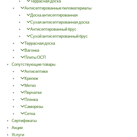
Террасная доска
Антисептированные пиломатериалы
Доска антисептированная
Сухая антисептированная доска
Антисептированный брус
Сухой антисептированный брус
Террасная доска
Вагонка
Плиты ОСП
Сопутствующие товары
Антисептики
Крепеж
Метиз
Перчатки
Пленка
Саморезы
Сетка
Cертификаты
Акции
Услуги