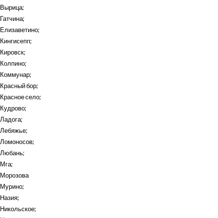
Вырица
;
Гатчина
;
Елизаветино
;
Кингисепп
;
Кировск
;
Колпино
;
Коммунар
;
Красный бор
;
Красное село
;
Кудрово
;
Ладога
;
Лебяжье
;
Ломоносов
;
Любань
;
Мга
;
Морозова
Мурино
;
Назия
;
Никольское
;