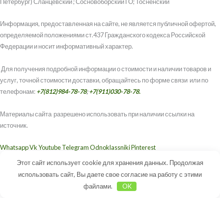
Петербург) Сланцевский ; Сосновоборский ГО; Тосненский
Информация, предоставленная на сайте, не является публичной офертой,
определяемой положениями ст.437 Гражданского кодекса Российской
Федерации и носит информативный характер.
Для получения подробной информации о стоимости и наличии товаров и
услуг, точной стоимости доставки, обращайтесь по форме связи или по
телефонам:
+7(812)984-78-78
;
+7(911)030-78-78.
Материалы сайта разрешено использовать при наличии ссылки на
источник.
Whatsapp
Vk
Youtube
Telegram
Odnoklassniki
Pinterest
2008 - 2026 © Пилорама 78 Досок
Этот сайт использует cookie для хранения данных. Продолжая
использовать сайт, Вы даете свое согласие на работу с этими
Политика конфиденциальности
Условия доставки и возврата товаров
файлами.
OK
0,00 ₽
[wpforms id="1870"]