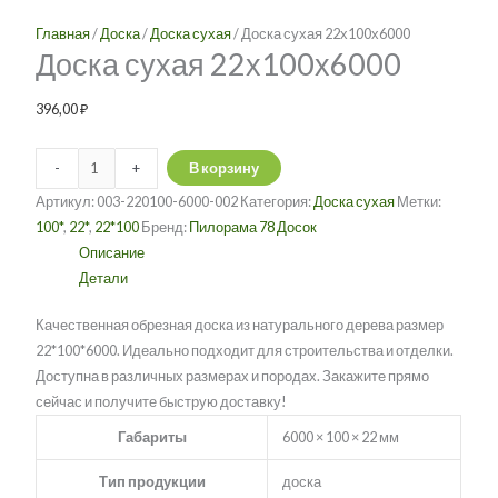
22х100х6000
вариаций.
вариаций.
Главная
/
Доска
/
Доска сухая
/ Доска сухая 22х100х6000
Опции
Опции
Доска сухая 22х100х6000
можно
можно
выбрать
выбрать
396,00
₽
на
на
странице
странице
-
+
В корзину
товара.
товара.
Артикул:
003-220100-6000-002
Категория:
Доска сухая
Метки:
100*
,
22*
,
22*100
Бренд:
Пилорама 78 Досок
Описание
Детали
Качественная обрезная доска из натурального дерева размер
22*100*6000. Идеально подходит для строительства и отделки.
Доступна в различных размерах и породах. Закажите прямо
сейчас и получите быструю доставку!
Габариты
6000 × 100 × 22 мм
Тип продукции
доска