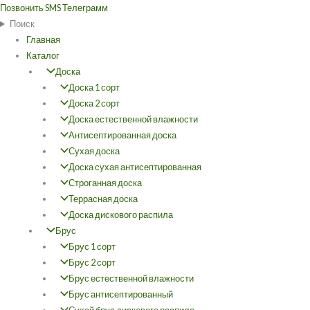
Перейти
Позвонить
SMS
Телеграмм
к
Поиск
содержимому
Главная
Каталог
Доска
Доска 1 сорт
Доска 2 сорт
Доска естественной влажности
Антисептированная доска
Сухая доска
Доска сухая антисептированная
Строганная доска
Террасная доска
Доска дискового распила
Брус
Брус 1 сорт
Брус 2 сорт
Брус естественной влажности
Брус антисептированный