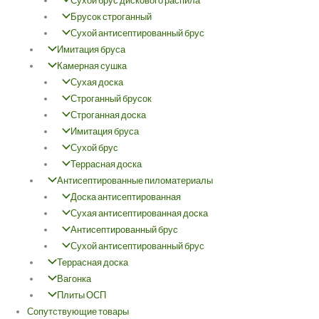
Сухой брус дискового распила
Брусок строганный
Сухой антисептированный брус
Имитация бруса
Камерная сушка
Сухая доска
Строганный брусок
Строганная доска
Имитация бруса
Сухой брус
Террасная доска
Антисептированные пиломатериалы
Доска антисептированная
Сухая антисептированная доска
Антисептированный брус
Сухой антисептированный брус
Террасная доска
Вагонка
Плиты ОСП
Сопутствующие товары