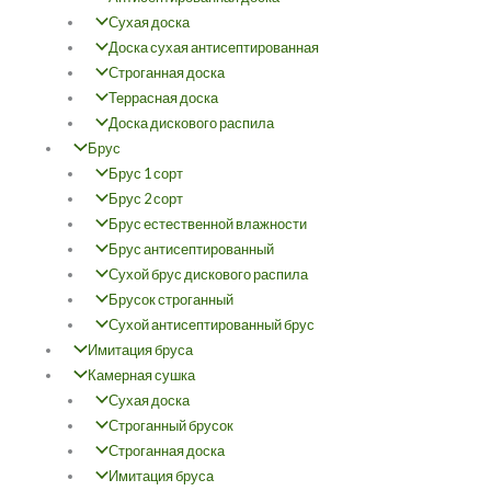
Сухая доска
Доска сухая антисептированная
Строганная доска
Террасная доска
Доска дискового распила
Брус
Брус 1 сорт
Брус 2 сорт
Брус естественной влажности
Брус антисептированный
Сухой брус дискового распила
Брусок строганный
Сухой антисептированный брус
Имитация бруса
Камерная сушка
Сухая доска
Строганный брусок
Строганная доска
Имитация бруса