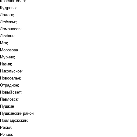
Красное село
;
Кудрово
;
Ладога
;
Лебяжье
;
Ломоносов
;
Любань
;
Мга
;
Морозова
Мурино
;
Назия
;
Никольское
;
Новоселье
;
Отрадное
;
Новый свет
;
Павловск
;
Пушкин
Пушкинский район
Приладожский
;
Рахья
;
Ропша
;