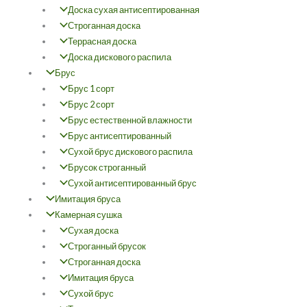
Доска сухая антисептированная
Строганная доска
Террасная доска
Доска дискового распила
Брус
Брус 1 сорт
Брус 2 сорт
Брус естественной влажности
Брус антисептированный
Сухой брус дискового распила
Брусок строганный
Сухой антисептированный брус
Имитация бруса
Камерная сушка
Сухая доска
Строганный брусок
Строганная доска
Имитация бруса
Сухой брус