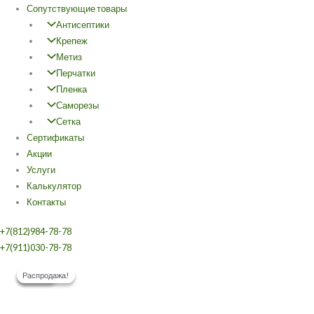
Сопутствующие товары
Антисептики
Крепеж
Метиз
Перчатки
Пленка
Саморезы
Сетка
Cертификаты
Акции
Услуги
Калькулятор
Контакты
+7(812)984-78-78
+7(911)030-78-78
Количество
Этот
Этот
Первоначальная
Первоначальная
Текущая
Текущая
Скидка!
Распродажа!
Скидка!
Распродажа!
товара
товар
товар
цена
цена
цена:
цена:
Доска
имеет
имеет
составляла
составляла
1.349,40 ₽.
1.012,05 ₽.
сухая
несколько
несколько
1.368,00 ₽.
1.026,00 ₽.