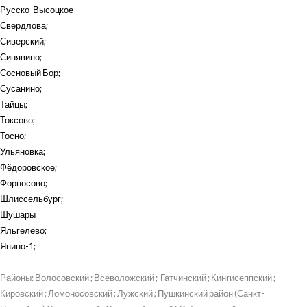
Русско-Высоцкое
Свердлова
;
Сиверский
;
Синявино
;
Сосновый Бор
;
Сусанино
;
Тайцы
;
Токсово
;
Тосно
;
Ульяновка
;
Фёдоровское
;
Форносово
;
Шлиссельбург
;
Шушары
Яльгелево
;
Янино-1
;
Районы: Волосовский ; Всеволожский ; Гатчинский ; Кингисеппский ;
Кировский ; Ломоносовский ; Лужский ; Пушкинский район (Санкт-