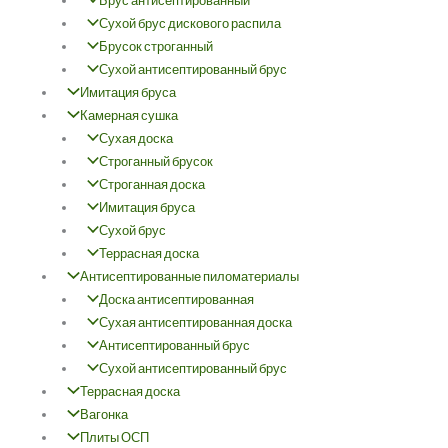
Брус антисептированный
Сухой брус дискового распила
Брусок строганный
Сухой антисептированный брус
Имитация бруса
Камерная сушка
Сухая доска
Строганный брусок
Строганная доска
Имитация бруса
Сухой брус
Террасная доска
Антисептированные пиломатериалы
Доска антисептированная
Сухая антисептированная доска
Антисептированный брус
Сухой антисептированный брус
Террасная доска
Вагонка
Плиты ОСП