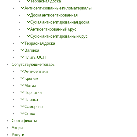
Террасная доска
Антисептированные пиломатериалы
Доска антисептированная
Сухая антисептированная доска
Антисептированный брус
Сухой антисептированный брус
Террасная доска
Вагонка
Плиты ОСП
Сопутствующие товары
Антисептики
Крепеж
Метиз
Перчатки
Пленка
Саморезы
Сетка
Cертификаты
Акции
Услуги